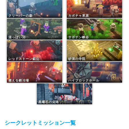
クリーパーの森
カボチャ草原
湿っぽい沼
サボテン峡谷
レッドストーン鉱山
砂漠の寺院
燃える鍛冶場
ハイブロックホール
黒曜石の尖塔
シークレットミッション一覧