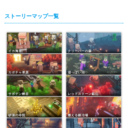
ストーリーマップ一覧
イカ海岸
クリーパーの森
カボチャ草原
湿っぽい沼
サボテン峡谷
レッドストーン鉱山
砂漠の寺院
燃える鍛冶場