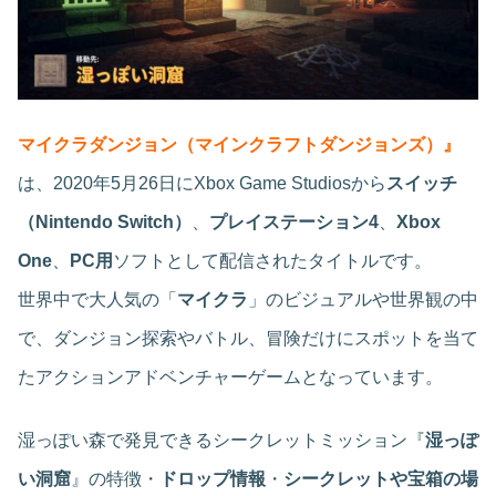
マイクラダンジョン（マインクラフトダンジョンズ）』
は、2020年5月26日にXbox Game Studiosから
スイッチ
（Nintendo Switch）
、
プレイステーション4
、
Xbox
One
、
PC用
ソフトとして配信されたタイトルです。
世界中で大人気の「
マイクラ
」のビジュアルや世界観の中
で、ダンジョン探索やバトル、冒険だけにスポットを当て
たアクションアドベンチャーゲームとなっています。
湿っぽい森で発見できるシークレットミッション『
湿っぽ
い洞窟
』の特徴・
ドロップ情報
・
シークレットや宝箱の場