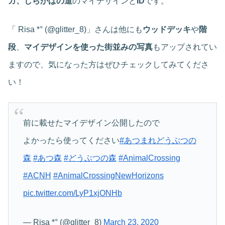
ガ、しらかばの道
のマイデザインと
ID
です。
「 Risa *° (@glitter_8)」さんは他にも
ウッドデッキ
や
階
段
、
マイデザインを使った街並みの写真
もアップされてい
ますので、気になった方はぜひチェックしてみてくださ
い！
前に載せたマイデザイン公開したので
よかったら使ってください
#あつまれどうぶつの
森
#あつ森
#どうぶつの森
#AnimalCrossing
#ACNH
#AnimalCrossingNewHorizons
pic.twitter.com/LyP1xjONHb
— Risa *° (@glitter_8)
March 23, 2020