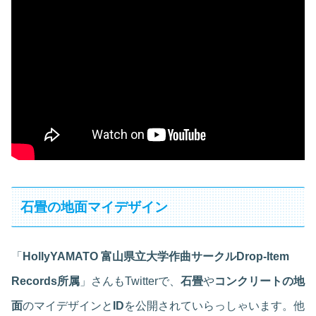
石畳の地面マイデザイン
「
HollyYAMATO 富山県立大学作曲サークルDrop-Item
Records所属
」さんもTwitterで、
石畳
や
コンクリートの地
面
のマイデザインと
ID
を公開されていらっしゃいます。他