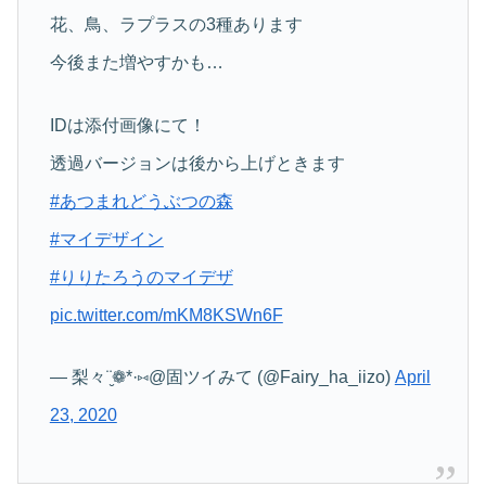
花、鳥、ラプラスの3種あります
今後また増やすかも…
IDは添付画像にて！
透過バージョンは後から上げときます
#あつまれどうぶつの森
#マイデザイン
#りりたろうのマイデザ
pic.twitter.com/mKM8KSWn6F
— 梨々¨̮❁*·⑅@固ツイみて (@Fairy_ha_iizo)
April
23, 2020