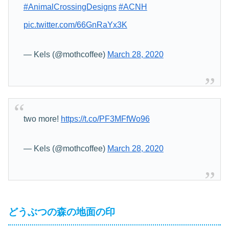
#AnimalCrossingDesigns
#ACNH
pic.twitter.com/66GnRaYx3K
— Kels (@mothcoffee)
March 28, 2020
two more!
https://t.co/PF3MFfWo96
— Kels (@mothcoffee)
March 28, 2020
どうぶつの森の地面の印