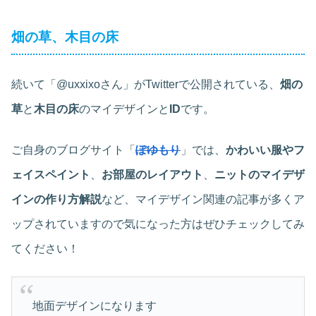
畑の草、木目の床
続いて「@uxxixoさん」がTwitterで公開されている、
畑の
草
と
木目の床
のマイデザインと
ID
です。
ご自身のブログサイト「
ぽゆもり
」では、
かわいい服やフ
ェイスペイント
、
お部屋のレイアウト
、
ニットのマイデザ
インの作り方解説
など、マイデザイン関連の記事が多くア
ップされていますので気になった方はぜひチェックしてみ
てください！
地面デザインになります