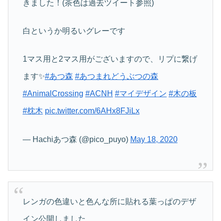
きました！(茶色は過去ツイート参照)
白というか明るいグレーです
1マス用と2マス用がございますので、リプに繋げ
ます✨
#あつ森
#あつまれどうぶつの森
#AnimalCrossing
#ACNH
#マイデザイン
#木の板
#枕木
pic.twitter.com/6AHx8FJiLx
— Hachi️️️️️️️️️あつ森 (@pico_puyo)
May 18, 2020
レンガの色違いと色んな所に貼れる葉っぱのデザ
イン公開しました