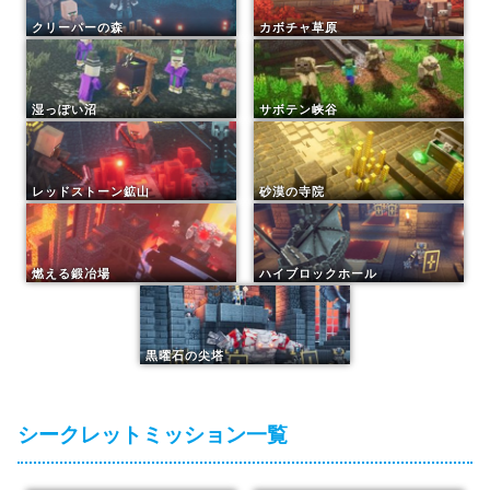
クリーパーの森
カボチャ草原
湿っぽい沼
サボテン峡谷
レッドストーン鉱山
砂漠の寺院
燃える鍛冶場
ハイブロックホール
黒曜石の尖塔
シークレットミッション一覧