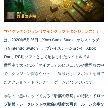
マイクラダンジョン（マインクラフトダンジョンズ）』
は、2020年5月26日にXbox Game Studiosから
スイッチ
（Nintendo Switch）
、
プレイステーション4
、
Xbox
One
、
PC用
ソフトとして配信されたタイトルです。
世界中で大人気の「
マイクラ
」のビジュアルや世界観の中
で、ダンジョン探索やバトル、冒険だけにスポットを当て
たアクションアドベンチャーゲームとなっています。
物語の中盤のマップである『
砂漠の寺院
』の特徴・
ドロッ
プ情報
・
シークレットや宝箱の場所の写真
・
ルーン文字
な