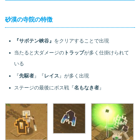
砂漠の寺院の特徴
『サボテン峡谷』
をクリアすることで出現
当たると大ダメージの
トラップ
が多く仕掛けられて
いる
『
先駆者
』『
レイス
』が多く出現
ステージの最後にボス戦『
名もなき者
』