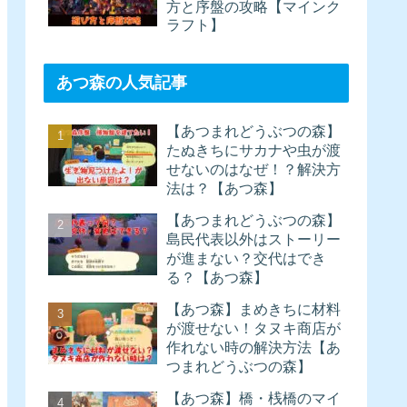
方と序盤の攻略【マインク
ラフト】
あつ森の人気記事
【あつまれどうぶつの森】
たぬきちにサカナや虫が渡
せないのはなぜ！？解決方
法は？【あつ森】
【あつまれどうぶつの森】
島民代表以外はストーリー
が進まない？交代はでき
る？【あつ森】
【あつ森】まめきちに材料
が渡せない！タヌキ商店が
作れない時の解決方法【あ
つまれどうぶつの森】
【あつ森】橋・桟橋のマイ