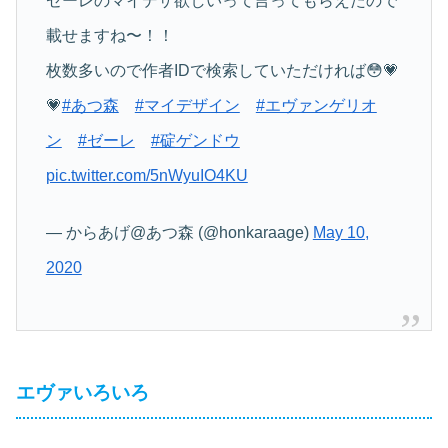
ゼーレのマイデザ欲しいって言ってもらえたので
載せますね〜！！
枚数多いので作者IDで検索していただければ😳💗
💗
#あつ森
#マイデザイン
#エヴァンゲリオ
ン
#ゼーレ
#碇ゲンドウ
pic.twitter.com/5nWyuIO4KU
— からあげ@あつ森 (@honkaraage)
May 10,
2020
エヴァいろいろ