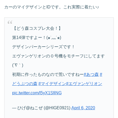
カーのマイデザインとIDです。これ実際に着たい♪
【どう森コスプレ大会！】
第14弾ですよー！(๑˙灬˙๑)
デザインパーカーシリーズです！
エヴァンゲリオンの０号機をモチーフにしてます
(´∇｀)
初期に作ったものなので荒いですねー
#あつ森
#
どうぶつの森
#マイデザイン
#エヴァンゲリオン
pic.twitter.com/I5yX1SfiNG
— ひげ@ねこぜ (@HIGE0921)
April 6, 2020