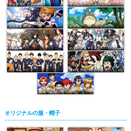
ディズニープリンセス
サンリオ
プリキュア
ジブリ
刀剣乱舞
ヒプノシスマイク
ハイキュー!!
僕のヒーローアカデミア
弱虫ペダル
オリジナルの服・帽子