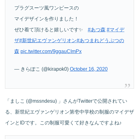
プラグスーツ風ワンピースの
マイデザインを作りました！
ぜひ着て頂けると嬉しいです✨
#あつ森
#マイデ
ザ
#新世紀エヴァンゲリオン
#あつまれどうぶつの
森
pic.twitter.com/9ggauCImPx
— きらぽこ (@kirapok0)
October 16, 2020
「ましこ (@mssndesu) 」さんがTwitterで公開されてい
る、新世紀エヴァンゲリオン第壱中学校の制服のマイデザ
インとIDです。この制服可愛くて好きなんですよね♪