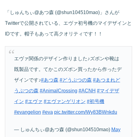
「しゅんちぃ@あつ森 (@shun104510mao)」さんが
Twitterで公開されている、エヴァ初号機のマイデザインと
IDです。帽子もあって高クオリティです！！
エヴァ関係のデザイン作りました♪ズボンや靴は
既製品です。てかこのズボン買ったから作ったデ
ザインです♪
#あつ森
#どうぶつの森
#あつまれど
うぶつの森
#AnimalCrossing
#ACNH
#マイデザ
イン
#エヴァ
#エヴァンゲリオン
#初号機
#evangelion
#eva
pic.twitter.com/Wy83BWnkdu
— しゅんちぃ@あつ森 (@shun104510mao)
May