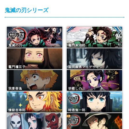
鬼滅の刃シリーズ
鬼滅の刃
竈門炭治郎
竈門禰豆子
冨岡義勇マイデザイン
我妻善逸
胡蝶しのぶ
煉獄杏寿郎
時透無一郎