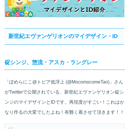
新世紀エヴァンゲリオンのマイデザイン・ID
碇シンジ、惣流・アスカ・ラングレー
「ぽめらにこ@トピア低浮上 (@MocomocomeTan)」さん
がTwitterで公開されている、新世紀エヴァンゲリオン碇シ
ンジのマイデザインとIDです。再現度がすごい！これはか
なり作るの大変でしたよね！有難く着させて頂きます！！