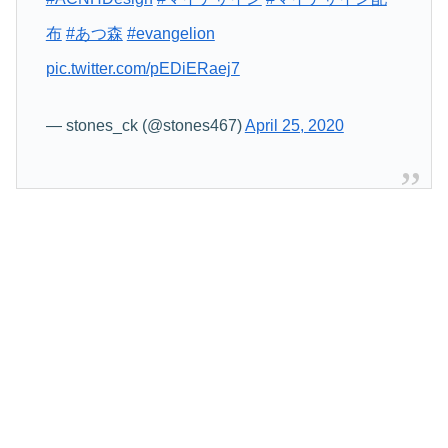
布
#あつ森
#evangelion
pic.twitter.com/pEDiERaej7
— stones_ck (@stones467)
April 25, 2020