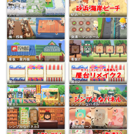
タイル
砂浜・ビーチ
橋・桟橋
側溝・マンホール
看板・案内板
看板2
屋台
屋台2
屋台3
シンプルなパネル
シンプルなパネル2
スマホケース