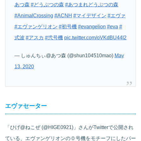
あつ森
#どうぶつの森
#あつまれどうぶつの森
#AnimalCrossing
#ACNH
#マイデザイン
#エヴァ
#エヴァンゲリオン
#初号機
#evangelion
#eva
#
式波
#アスカ
#弐号機
pic.twitter.com/oVKdBU44I2
— しゅんちぃ@あつ森 (@shun104510mao)
May
13, 2020
エヴァセーター
「ひげ@ねこぜ (@HIGE0921)」さんがTwitterで公開され
ている、エヴァンゲリオンの０号機をモチーフにしたパー