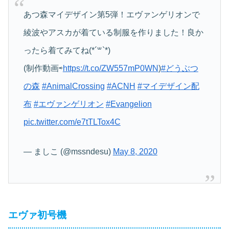
あつ森マイデザイン第5弾！エヴァンゲリオンで
綾波やアスカが着ている制服を作りました！良か
ったら着てみてね(*´꒳`*)
(制作動画⇨
https://t.co/ZW557mP0WN
)
#どうぶつ
の森
#AnimalCrossing
#ACNH
#マイデザイン配
布
#エヴァンゲリオン
#Evangelion
pic.twitter.com/e7tTLTox4C
— ましこ (@mssndesu)
May 8, 2020
エヴァ初号機