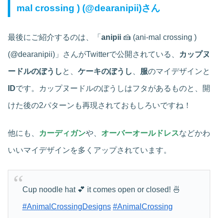
mal crossing ) (@dearanipii)さん
最後にご紹介するのは、「
anipii
🍰 (ani-mal crossing )
(@dearanipii)」さんがTwitterで公開されている、
カップヌ
ードルのぼうし
と、
ケーキのぼうし
、
服
のマイデザインと
ID
です。カップヌードルのぼうしはフタがあるものと、開
けた後の2パターンも再現されておもしろいですね！
他にも、
カーディガン
や、
オーバーオールドレス
などかわ
いいマイデザインを多くアップされています。
Cup noodle hat 💕 it comes open or closed! 🍜
#AnimalCrossingDesigns
#AnimalCrossing