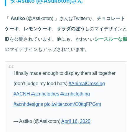
ダ‐Astiko (@Astikoton)さん
「
Astiko
(@Astikoton) 」さんはTwitterで、
チョコレート
ケーキ
、
レモンケーキ
、
サラダのぼうし
のマイデザインと
ID
を公開されています。他にも、かわいい
シースルーな服
のマイデザインもアップされています。
I finally made enough to display them all together
(don’t judge my food hats)
#AnimalCrossing
#ACNH
#acnhclothes
#acnhclothing
#acnhdesigns
pic.twitter.com/O0ttqFPGrm
— Astiko (@Astikoton)
April 16, 2020