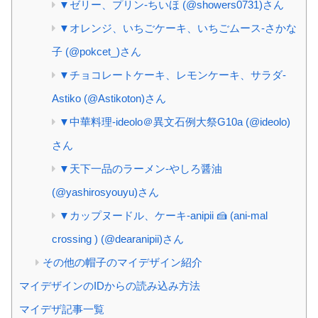
▼ゼリー、プリン‐ちいほ (@showers0731)さん
▼オレンジ、いちごケーキ、いちごムース‐さかな
子 (@pokcet_)さん
▼チョコレートケーキ、レモンケーキ、サラダ‐
Astiko (@Astikoton)さん
▼中華料理‐ideolo＠異文石例大祭G10a (@ideolo)
さん
▼天下一品のラーメン‐やしろ醤油
(@yashirosyouyu)さん
▼カップヌードル、ケーキ‐anipii 🍰 (ani-mal
crossing ) (@dearanipii)さん
その他の帽子のマイデザイン紹介
マイデザインのIDからの読み込み方法
マイデザ記事一覧