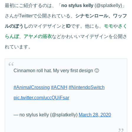
最初にご紹介するのは、「
no stylus kelly
(@splatkelly)」
さんがTwitterで公開されている、
シナモンロール、ワッフ
ルのぼうし
のマイデザインと
ID
です。他にも、
モモ
や
さく
らんぼ
、
アヤメの浴衣
などかわいいマイデザインを公開さ
れています。
Cinnamon roll hat. My very first design 🙂
#AnimalCrossing
#ACNH
#NintendoSwitch
pic.twitter.com/uccQUiFsar
— no stylus kelly (@splatkelly)
March 28, 2020