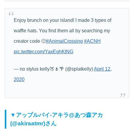
Enjoy brunch on your island! I made 3 types of
waffle hats. You find them all by searching my
creator code 🙂
#AnimalCrossing
#ACNH
pic.twitter.com/YaxEghKtNG
— no stylus kelly🍑🌷🌴 (@splatkelly)
April 12,
2020
▼アップルパイ‐アキラ@あつ森アカ
(@akiraatmr)さん