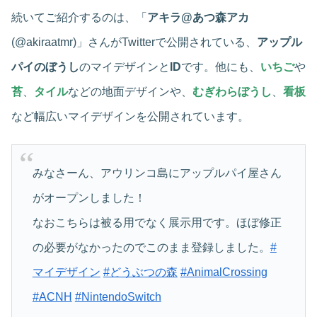
続いてご紹介するのは、「
アキラ@あつ森アカ
(@akiraatmr)」さんがTwitterで公開されている、
アップル
パイのぼうし
のマイデザインと
ID
です。他にも、
いちご
や
苔
、
タイル
などの地面デザインや、
むぎわらぼうし
、
看板
など幅広いマイデザインを公開されています。
みなさーん、アウリンコ島にアップルパイ屋さん
がオープンしました！
なおこちらは被る用でなく展示用です。ほぼ修正
の必要がなかったのでこのまま登録しました。
#
マイデザイン
#どうぶつの森
#AnimalCrossing
#ACNH
#NintendoSwitch