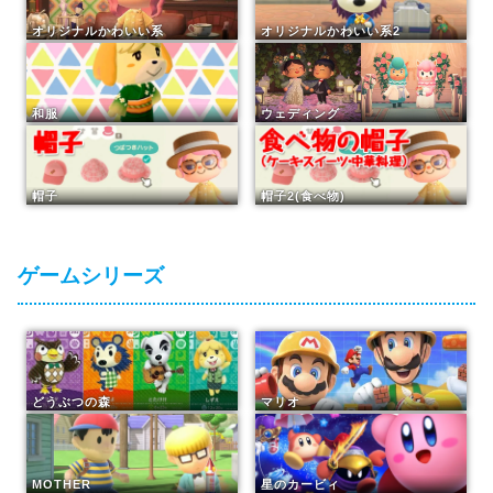
オリジナルかわいい系
オリジナルかわいい系2
和服
ウェディング
帽子
帽子2(食べ物)
ゲームシリーズ
どうぶつの森
マリオ
MOTHER
星のカービィ