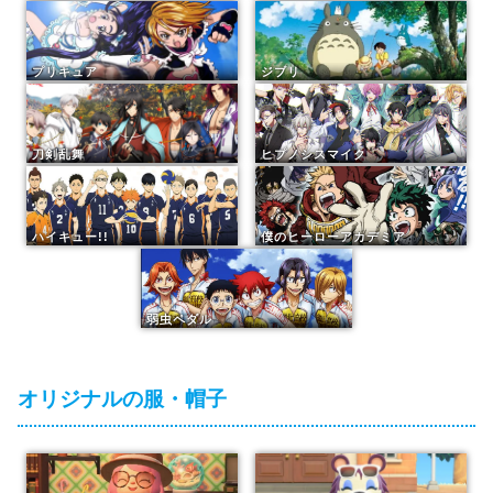
プリキュア
ジブリ
刀剣乱舞
ヒプノシスマイク
ハイキュー!!
僕のヒーローアカデミア
弱虫ペダル
オリジナルの服・帽子