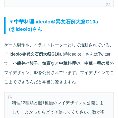
▼中華料理‐ideolo＠異文石例大祭G10a
(@ideolo)さん
ゲーム製作や、イラストレーターとして活動されている、
「
ideolo＠異文石例大祭G10a
(@ideolo)」さんはTwitter
で、
小籠包
や
餃子
、
焼賣
など
中華料理
や、
中華一番の服
の
マイデザイン、
ID
を公開されています。マイデザインでこ
こまでできるんだと本当に驚きますね！
料理12種類と服1種類のマイデザインを公開しま
した。よかったらどうぞ使ってください。数が多