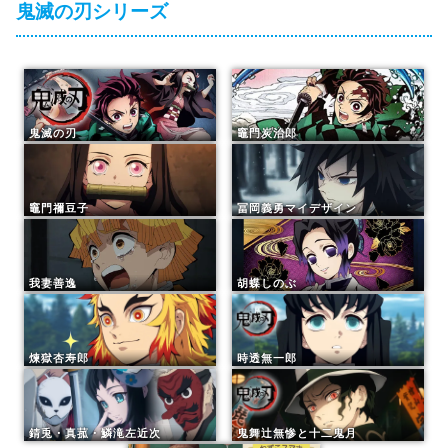
鬼滅の刃シリーズ
鬼滅の刃
竈門炭治郎
竈門禰豆子
冨岡義勇マイデザイン
我妻善逸
胡蝶しのぶ
煉獄杏寿郎
時透無一郎
錆兎・真菰・鱗滝左近次
鬼舞辻無惨と十二鬼月