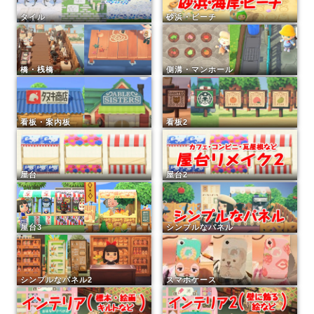
タイル
砂浜・ビーチ
橋・桟橋
側溝・マンホール
看板・案内板
看板2
屋台
屋台2
屋台3
シンプルなパネル
シンプルなパネル2
スマホケース