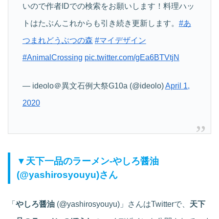
いので作者IDでの検索をお願いします！料理ハッ
トはたぶんこれからも引き続き更新します。
#あ
つまれどうぶつの森
#マイデザイン
#AnimalCrossing
pic.twitter.com/gEa6BTVtjN
— ideolo＠異文石例大祭G10a (@ideolo)
April 1,
2020
▼天下一品のラーメン‐やしろ醤油
(@yashirosyouyu)さん
「
やしろ醤油
(@yashirosyouyu)」さんはTwitterで、
天下