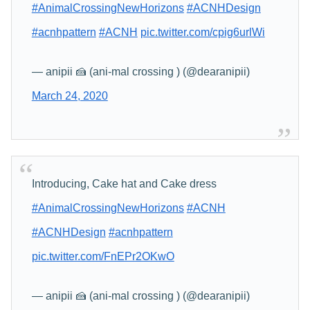
#AnimalCrossingNewHorizons
#ACNHDesign
#acnhpattern
#ACNH
pic.twitter.com/cpig6urlWi
— anipii 🍰 (ani-mal crossing ) (@dearanipii)
March 24, 2020
Introducing, Cake hat and Cake dress
#AnimalCrossingNewHorizons
#ACNH
#ACNHDesign
#acnhpattern
pic.twitter.com/FnEPr2OKwO
— anipii 🍰 (ani-mal crossing ) (@dearanipii)