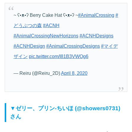
~ ʕ•ᴥ•ʔ Berry Cake Hat ʕ•ᴥ•ʔ ~
#AnimalCrossing
#
どうぶつの森
#ACNH
#AnimalCrossingNewHorizons
#ACNHDesigns
#ACNHDesign
#AnimalCrossingDesigns
#マイデ
ザイン
pic.twitter.com/I81B3VWOg6
— Reiru (@Reiru_2D)
April 8, 2020
▼ゼリー、プリン‐ちいほ (@showers0731)
さん