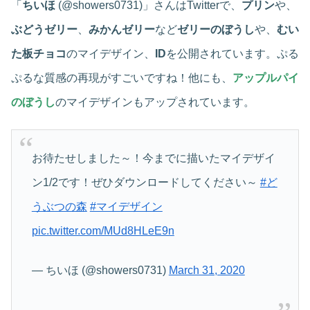
「
ちいほ
(@showers0731)」さんはTwitterで、
プリン
や、
ぶどうゼリー
、
みかんゼリー
など
ゼリーのぼうし
や、
むい
た板チョコ
のマイデザイン、
ID
を公開されています。ぷる
ぷるな質感の再現がすごいですね！他にも、
アップルパイ
のぼうし
のマイデザインもアップされています。
お待たせしました～！今までに描いたマイデザイ
ン1/2です！ぜひダウンロードしてください～
#ど
うぶつの森
#マイデザイン
pic.twitter.com/MUd8HLeE9n
— ちいほ (@showers0731)
March 31, 2020