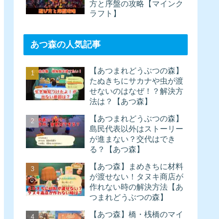
方と序盤の攻略【マインク
ラフト】
あつ森の人気記事
【あつまれどうぶつの森】
たぬきちにサカナや虫が渡
せないのはなぜ！？解決方
法は？【あつ森】
【あつまれどうぶつの森】
島民代表以外はストーリー
が進まない？交代はでき
る？【あつ森】
【あつ森】まめきちに材料
が渡せない！タヌキ商店が
作れない時の解決方法【あ
つまれどうぶつの森】
【あつ森】橋・桟橋のマイ