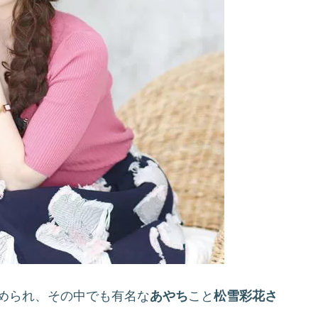
務められ、その中でも有名な
あやち
こと
松雪彩花さ