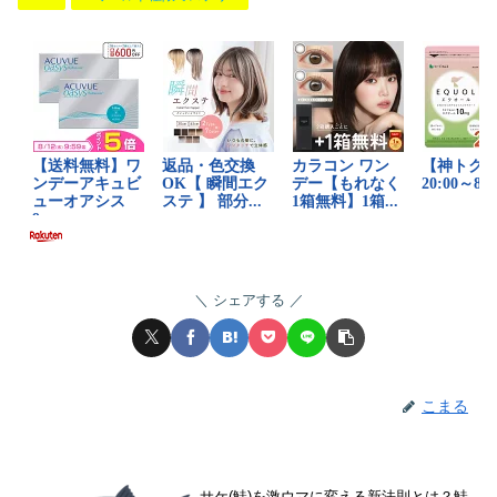
シェアする
こまる
サケ(鮭)を激ウマに変える新法則とは？鮭