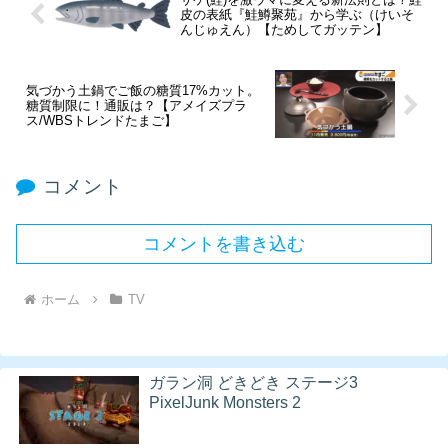
皮の表紙『鮭鱒聚苑』から学ぶ（けいそ
んじゅえん）【ためしてガッテン】
気づかう土鍋でご飯の糖質17%カット。
糖質制限に！通販は？【アメイズプラ
ス/WBSトレンドたまご】
コメント
コメントを書き込む
ホーム
TV
ガラン洞 どきどき ステージ3
PixelJunk Monsters 2