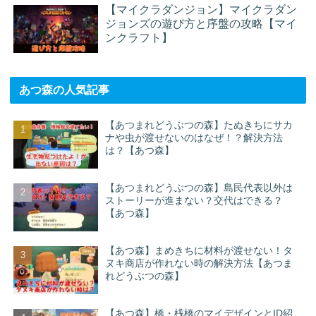
【マイクラダンジョン】マイクラダン
ジョンズの遊び方と序盤の攻略【マイ
ンクラフト】
あつ森の人気記事
【あつまれどうぶつの森】たぬきちにサカ
ナや虫が渡せないのはなぜ！？解決方法
は？【あつ森】
【あつまれどうぶつの森】島民代表以外は
ストーリーが進まない？交代はできる？
【あつ森】
【あつ森】まめきちに材料が渡せない！タ
ヌキ商店が作れない時の解決方法【あつま
れどうぶつの森】
【あつ森】橋・桟橋のマイデザインとID紹