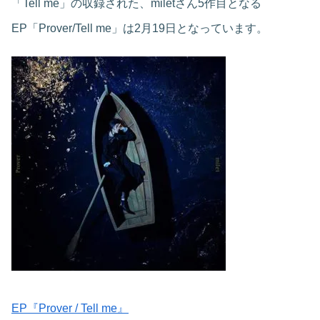
「Tell me」の収録された、miletさん5作目となる
EP「Prover/Tell me」は2月19日となっています。
EP『Prover / Tell me』