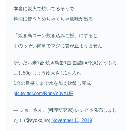
本当に炭火で焼いてるそうで
料理に使うとめちゃくちゃ風味が出る
「焼き鳥コーン炊き込みご飯」にすると
ものっそい簡単でマジに箸が止まりません
研いだお米1合 焼き鳥缶1缶 缶詰(or冷凍)とうもろ
こし50g しょうゆ大さじ1を入れ
1合の目盛りまで水を加え炊飯し完成
pic.twitter.com/RnpVn3vXUF
— ジョーさん。(料理研究家) レシピ本発売しまし
た！ (@syokojiro)
November 11, 2019