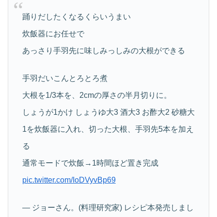
踊りだしたくなるくらいうまい
炊飯器にお任せで
あっさり手羽先に味しみっしみの大根ができる
手羽だいこんとろとろ煮
大根を1/3本を、2cmの厚さの半月切りに。
しょうが1かけ しょうゆ大3 酒大3 お酢大2 砂糖大
1を炊飯器に入れ、切った大根、手羽先5本を加え
る
通常モードで炊飯→1時間ほど置き完成
pic.twitter.com/IoDVyvBp69
— ジョーさん。(料理研究家) レシピ本発売しまし