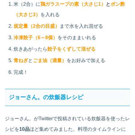
米（2合）に
鶏ガラスープの素（大さじ1）
と
ポン酢
（大さじ3）
を入れる
規定量（2合の目盛）
まで水を入れ混ぜる
冷凍餃子（6～8個）
をそのままいれる
炊きあがったら
餃子をくずして混ぜる
青ねぎ
と
ごま油（適量）
をお好みで加える
完成！
ジョーさん。の炊飯器レシピ
ジョーさん。がTwitterで投稿されている炊飯器を使ったレ
シピを
10品
ほど集めてみました。料理のタイムラインに