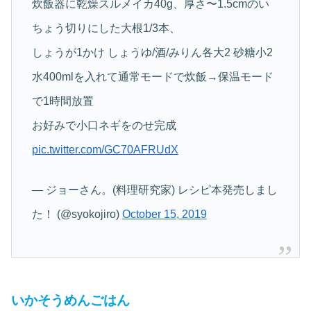
炊飯器に乾燥スルメイカ40g、厚さ〜1.5cmのい
ちょう切りにした大根1/3本、
しょうが1かけ しょうゆ/酒/みりん各大2 砂糖小2
水400mlを入れて通常モードで炊飯→保温モード
で1時間放置
お好みで小口ネギをのせ完成
pic.twitter.com/GC70AFRUdX
— ジョーさん。(料理研究家) レシピ本発売しまし
た！ (@syokojiro)
October 15, 2019
いかそうめんごはん