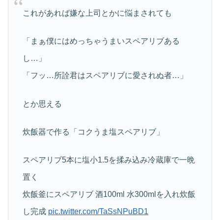
これがあれば嫌な上司とかに悩まされても
「まぁ僕にはめっちゃうまいスペアリブある
し…」
「フッ…所詮君はスペアリブに愛されぬ者…」
とか思える
炊飯器で作る「コクうま塩スペアリブ」
スペアリブ5本に塩小1.5を揉み込み冷蔵庫で一晩
置く
炊飯釜にスペアリブ 酒100ml 水300mlを入れ炊飯
し完成
pic.twitter.com/TaSsNPuBD1