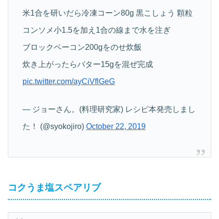
米1合を研いだら冷凍コーン80g 黒こしょう 顆粒
コンソメ小1.5を加え1合の線まで水を注ぎ
ブロックベーコン200gをのせ炊飯
炊き上がったらバター15gを混ぜ完成
pic.twitter.com/ayCiVflGeG
— ジョーさん。(料理研究家) レシピ本発売しまし
た！ (@syokojiro)
October 22, 2019
コクうま塩スペアリブ