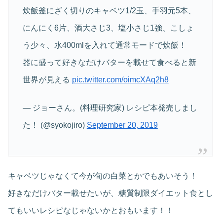
炊飯釜にざく切りのキャベツ1/2玉、手羽元5本、
にんにく6片、酒大さじ3、塩小さじ1強、こしょ
う少々、水400mlを入れて通常モードで炊飯！
器に盛って好きなだけバターを載せて食べると新
世界が見える
pic.twitter.com/oimcXAq2h8
— ジョーさん。(料理研究家) レシピ本発売しまし
た！ (@syokojiro)
September 20, 2019
キャベツじゃなくて今が旬の白菜とかでもあいそう！
好きなだけバター載せたいが、糖質制限ダイエット食とし
てもいいレシピなじゃないかとおもいます！！