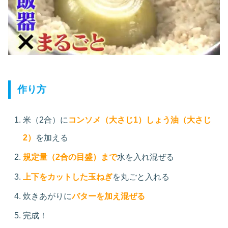
作り方
米（2合）に
コンソメ（大さじ1）しょう油（大さじ
2）
を加える
規定量（2合の目盛）まで
水を入れ混ぜる
上下をカットした玉ねぎ
を丸ごと入れる
炊きあがりに
バターを加え混ぜる
完成！