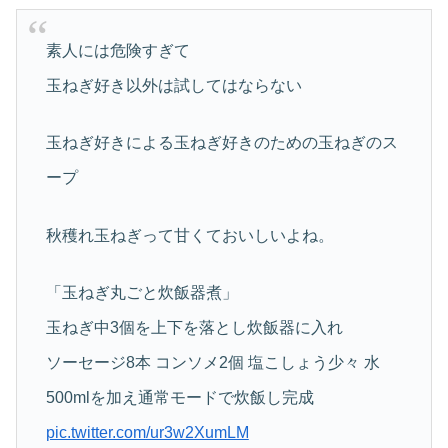
素人には危険すぎて
玉ねぎ好き以外は試してはならない
玉ねぎ好きによる玉ねぎ好きのための玉ねぎのス
ープ
秋穫れ玉ねぎって甘くておいしいよね。
「玉ねぎ丸ごと炊飯器煮」
玉ねぎ中3個を上下を落とし炊飯器に入れ
ソーセージ8本 コンソメ2個 塩こしょう少々 水
500mlを加え通常モードで炊飯し完成
pic.twitter.com/ur3w2XumLM