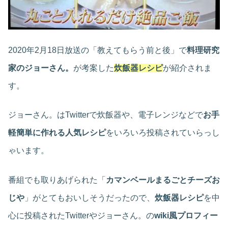
2020年2月18日放送の「教えてもらう前と後」で
料理研究
家のジョーさん。
が考案した
炊飯器レシピ
が紹介されま
す。
ジョーさん。はTwitterで炊飯器や、電子レンジなどで
お手
軽簡単に作れる人気レシピ
をいろいろ投稿されていらっし
ゃいます。
番組でも取りあげられた「
カマンベールまるごとチーズお
じや
」がとてもおいしそうだったので、
炊飯器レシピ
を中
心に投稿されたTwitterやジョーさん。の
wiki風プロフィー