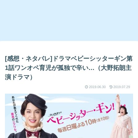
[感想・ネタバレ]ドラマベビーシッターギン第
1話ワンオペ育児が孤独で辛い…（大野拓朗主
演ドラマ）
2019.06.30
2019.07.29