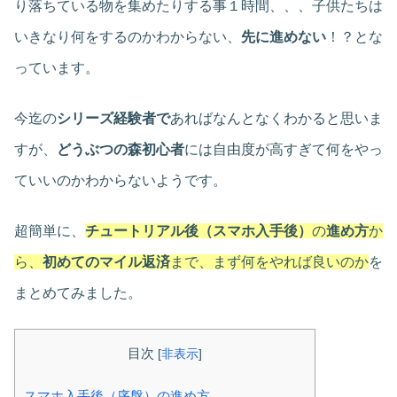
り落ちている物を集めたりする事１時間、、、子供たちは
いきなり何をするのかわからない、
先に進めない
！？とな
っています。
今迄の
シリーズ経験者で
あればなんとなくわかると思いま
すが、
どうぶつの森初心者
には自由度が高すぎて何をやっ
ていいのかわからないようです。
超簡単に、
チュートリアル後（スマホ入手後）
の
進め方
か
ら、
初めてのマイル返済
まで、まず何をやれば良いのか
を
まとめてみました。
目次
[
非表示
]
スマホ入手後（序盤）の進め方