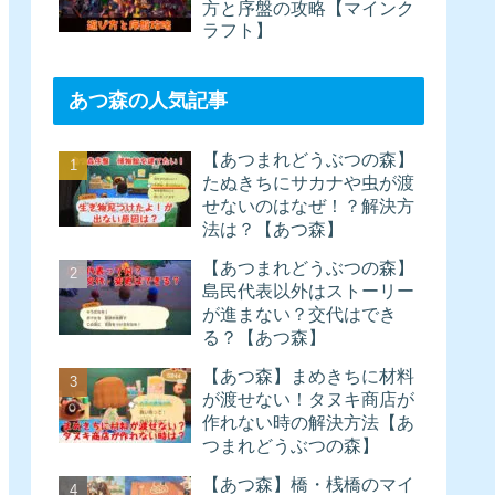
方と序盤の攻略【マインク
ラフト】
あつ森の人気記事
【あつまれどうぶつの森】
たぬきちにサカナや虫が渡
せないのはなぜ！？解決方
法は？【あつ森】
【あつまれどうぶつの森】
島民代表以外はストーリー
が進まない？交代はでき
る？【あつ森】
【あつ森】まめきちに材料
が渡せない！タヌキ商店が
作れない時の解決方法【あ
つまれどうぶつの森】
【あつ森】橋・桟橋のマイ