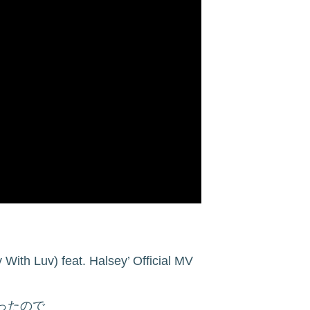
uv) feat. Halsey’ Official MV
ったので