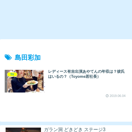
島田彩加
レディース有吉出演あやてんの年収は？彼氏
TV
はいるの？（Toyome若社長）
2019.06.04
ガラン洞 どきどき ステージ3